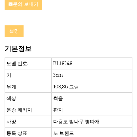
문의 보내기
설명
기본정보
모델 번호.
BL18348
키
3cm
무게
108,86 그램
색상
썩음
운송 패키지
판지
사양
다용도 밤나무 병따개
등록 상표
노 브랜드