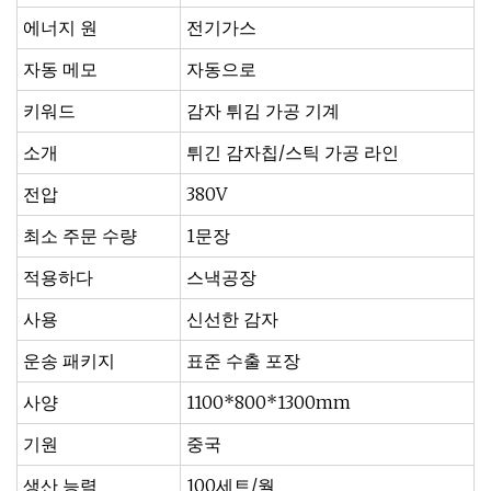
에너지 원
전기가스
자동 메모
자동으로
키워드
감자 튀김 가공 기계
소개
튀긴 감자칩/스틱 가공 라인
전압
380V
최소 주문 수량
1문장
적용하다
스낵공장
사용
신선한 감자
운송 패키지
표준 수출 포장
사양
1100*800*1300mm
기원
중국
생산 능력
100세트/월