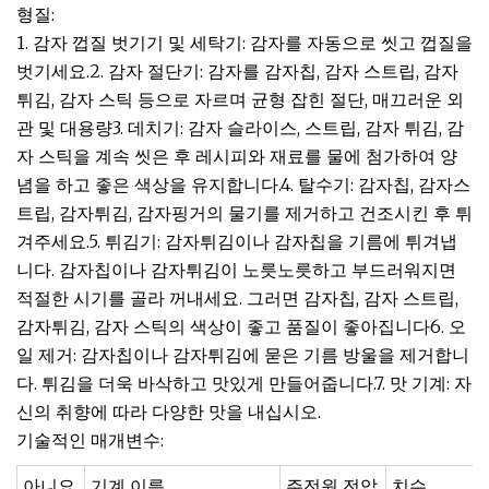
형질:
1. 감자 껍질 벗기기 및 세탁기: 감자를 자동으로 씻고 껍질을
벗기세요.2. 감자 절단기: 감자를 감자칩, 감자 스트립, 감자
튀김, 감자 스틱 등으로 자르며 균형 잡힌 절단, 매끄러운 외
관 및 대용량3. 데치기: 감자 슬라이스, 스트립, 감자 튀김, 감
자 스틱을 계속 씻은 후 레시피와 재료를 물에 첨가하여 양
념을 하고 좋은 색상을 유지합니다.4. 탈수기: 감자칩, 감자스
트립, 감자튀김, 감자핑거의 물기를 제거하고 건조시킨 후 튀
겨주세요.5. 튀김기: 감자튀김이나 감자칩을 기름에 튀겨냅
니다. 감자칩이나 감자튀김이 노릇노릇하고 부드러워지면
적절한 시기를 골라 꺼내세요. 그러면 감자칩, 감자 스트립,
감자튀김, 감자 스틱의 색상이 좋고 품질이 좋아집니다6. 오
일 제거: 감자칩이나 감자튀김에 묻은 기름 방울을 제거합니
다. 튀김을 더욱 바삭하고 맛있게 만들어줍니다.7. 맛 기계: 자
신의 취향에 따라 다양한 맛을 내십시오.
기술적인 매개변수:
아니요.
기계 이름
주전원 전압
치수