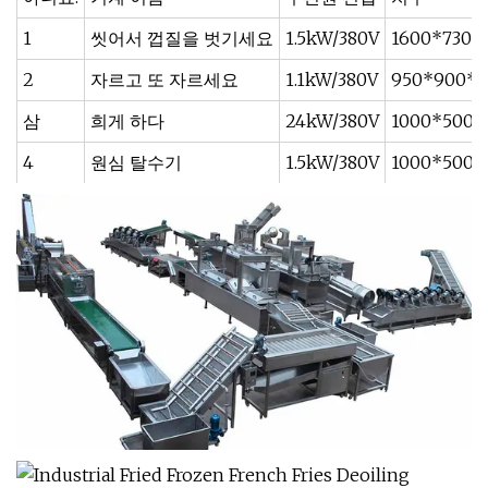
1
씻어서 껍질을 벗기세요
1.5kW/380V
1600*730
2
자르고 또 자르세요
1.1kW/380V
950*900*
삼
희게 하다
24kW/380V
1000*500
4
원심 탈수기
1.5kW/380V
1000*500