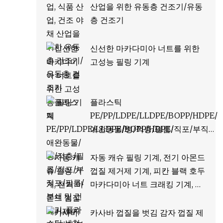
산업을 위한 유동층 건조기/유동
층 건조기
신선한 마카다미아 너트를 위한
고성능 필링 기계
플라스틱
PE/PP/LDPE/LLDPE/BOPP/HDPE/
애완동물/병/적층/필름/직포/부직
포/필름/분쇄 및 건조기, 플라스틱 세
척 재활용 기계
자동 캐슈 필링 기계, 전기 아몬드
껍질 제거제 기계, 피칸 블랙 호두
마카다미아 너트 크래킹 기계, 견
과류 필링 기계
카사바 껍질을 벗김 감자 껍질 제