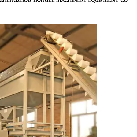
mpany-ZHENGZHOU-HONGLE-MACHINERY-EQUIPMENT-CO-