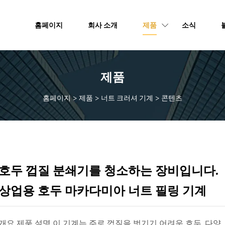
홈페이지
회사 소개
제품
소식
제품
홈페이지
>
제품
>
너트 크러셔 기계
>
콘텐츠
호두 껍질 분쇄기를 청소하는 장비입니다.
상업용 호두 마카다미아 너트 필링 기계
개요 제품 설명 이 기계는 주로 껍질을 벗기기 어려운 호두, 다양