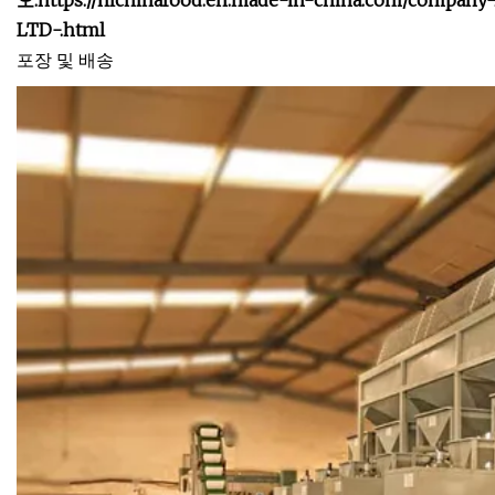
오.
https://hlchinafood.en.made-in-china.com/co
LTD-.html
포장 및 배송